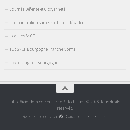
Journée Défense et Citoyenneté
Infos circulation sur les routes du département
Horaires SNCF
TER SNCF Bourgogne Franche Comté
covoiturage en Bourgogne
site officiel de la commune de Bellechaume © 2026. Tous droits
réservés.
Fièrement propulsé par
- Conçu par
Thème Hueman