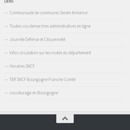
LIENS
Communauté de communes Serein Armance
Toutes vos demarches administratives en ligne
Journée Défense et Citoyenneté
Infos circulation sur les routes du département
Horaires SNCF
TER SNCF Bourgogne Franche Comté
covoiturage en Bourgogne