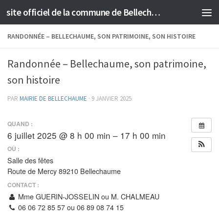
site officiel de la commune de Bellechaume
Skip to content
RANDONNÉE – BELLECHAUME, SON PATRIMOINE, SON HISTOIRE
Randonnée – Bellechaume, son patrimoine,
son histoire
PAR
MAIRIE DE BELLECHAUME
·
9 JANVIER 2025
QUAND :
6 juillet 2025 @ 8 h 00 min – 17 h 00 min
OÙ :
Salle des fêtes
Route de Mercy 89210 Bellechaume
CONTACT :
Mme GUERIN-JOSSELIN ou M. CHALMEAU
06 06 72 85 57 ou 06 89 08 74 15