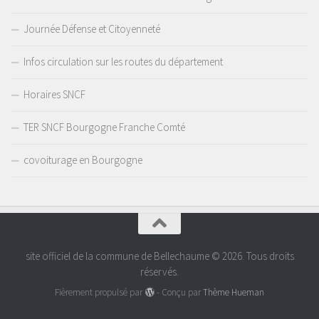
Journée Défense et Citoyenneté
Infos circulation sur les routes du département
Horaires SNCF
TER SNCF Bourgogne Franche Comté
covoiturage en Bourgogne
site officiel de la commune de Bellechaume © 2026. Tous droits
réservés.
Fièrement propulsé par
- Conçu par
Thème Hueman