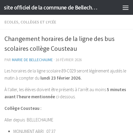
site officiel de la commune de Bellechaume
Skip to content
ECOLES, COLLÈGES ET LYCÉE
Changement horaires de la ligne des bus
scolaires collège Cousteau
PAR
MAIRIE DE BELLECHAUME
·
16 FÉVRIER 2026
Les horaires de la ligne scolaire 89-C029 seront légèrement ajustés le
matin à compter du
lundi 23 février 2026.
À l’aller, les élèves doivent être présents à l’arrêt au moins
5 minutes
avant l’heure mentionnée
ci-dessous.
Collège Cousteau :
Aller depuis BELLECHAUME
MONUMENT ABRI : 07:37