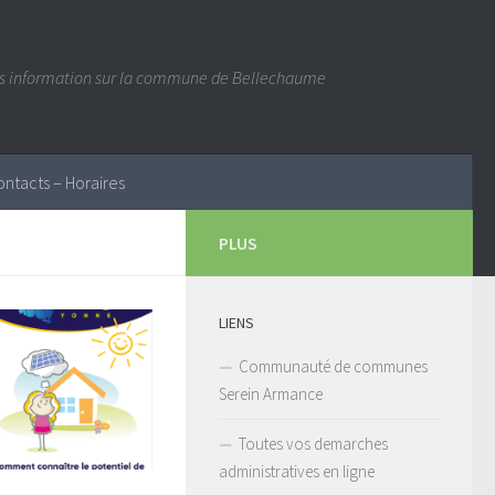
es information sur la commune de Bellechaume
ontacts – Horaires
PLUS
LIENS
Communauté de communes
Serein Armance
Toutes vos demarches
administratives en ligne