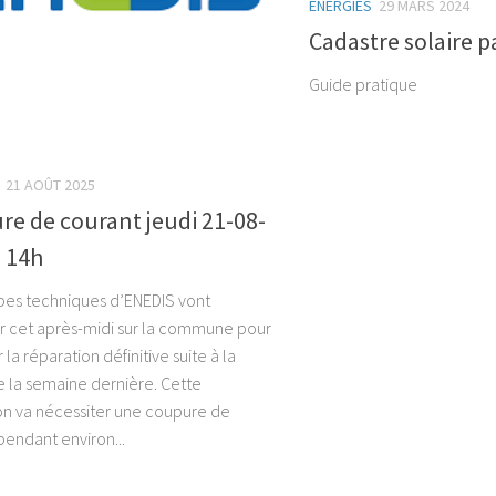
ENERGIES
29 MARS 2024
Cadastre solaire p
Guide pratique
21 AOÛT 2025
e de courant jeudi 21-08-
à 14h
pes techniques d’ENEDIS vont
ir cet après-midi sur la commune pour
 la réparation définitive suite à la
 la semaine dernière. Cette
on va nécessiter une coupure de
pendant environ...