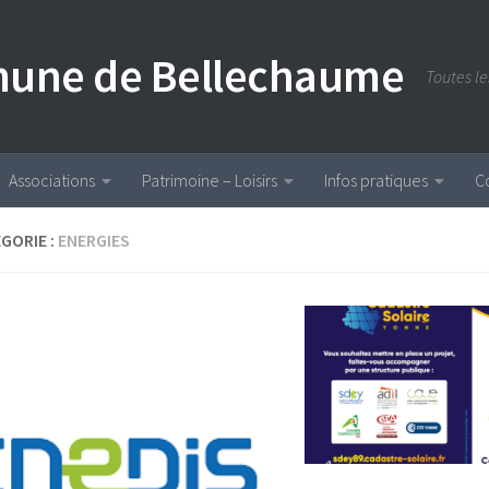
ommune de Bellechaume
Toutes l
Associations
Patrimoine – Loisirs
Infos pratiques
C
GORIE :
ENERGIES