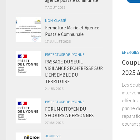
agence postale communale
7 AOÛT 2026
NON-CLASSÉ
Fermeture Mairie et Agence
Postale Communale
17 JUILLET 2026
ENERGIES
PRÉFECTURE DE L'YONNE
Coupur
PASSAGE DU SEUIL
VIGILANCE SECHERESSE SUR
2025 
L’ENSEMBLE DU
TERRITOIRE
Les équi
2 JUIN 2026
interven
effectuer
PRÉFECTURE DE L'YONNE
panne de
FORUM CITOYEN DU
SECOURS A PERSONNES
réparati
27 MAI 2026
courant 
JEUNESSE