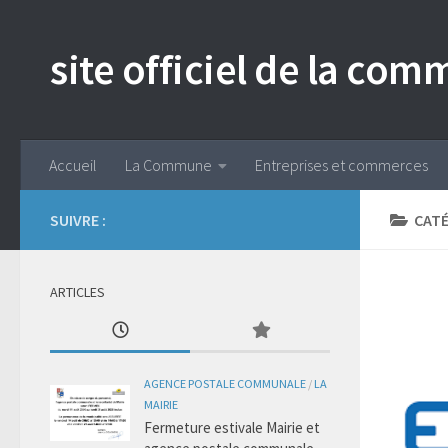
Skip to content
site officiel de la c
Accueil
La Commune
Entreprises et commerces
SUIVRE :
CATÉ
ARTICLES
AGENCE POSTALE COMMUNALE
/
LA
MAIRIE
Fermeture estivale Mairie et