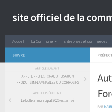
Skip to content
site officiel de la c
Accueil
La Commune
Entreprises et commerces
SUIVRE :
PRÉFECT
ARTICLE SUIVANT
Aut
ARRETE PREFECTORAL UTILISATION
PRODUITS INFLAMMABLES OU CORROSIFS
For
ARTICLE PRÉCÉDENT
Le bulletin municipal 2025 est arrivé
PAR
MAIR