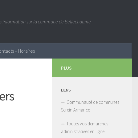
es information sur la commune de Bellechaume
ontacts – Horaires
PLUS
LIENS
ers
Communauté de communes
Serein Armance
Toutes vos demarches
administratives en ligne