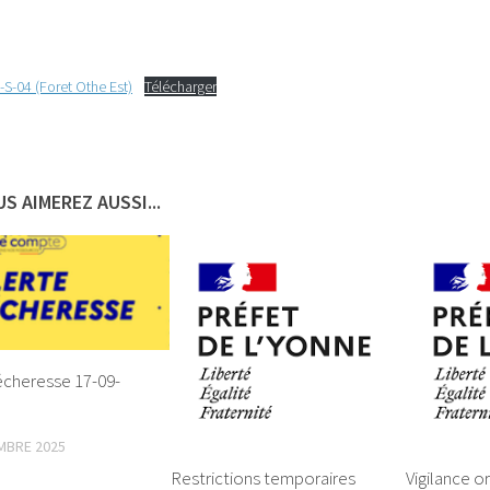
S-04 (Foret Othe Est)
Télécharger
S AIMEREZ AUSSI...
écheresse 17-09-
MBRE 2025
Restrictions temporaires
Vigilance o