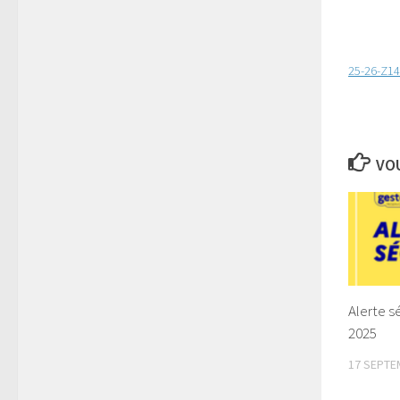
25-26-Z14-
VOU
Alerte s
2025
17 SEPTE