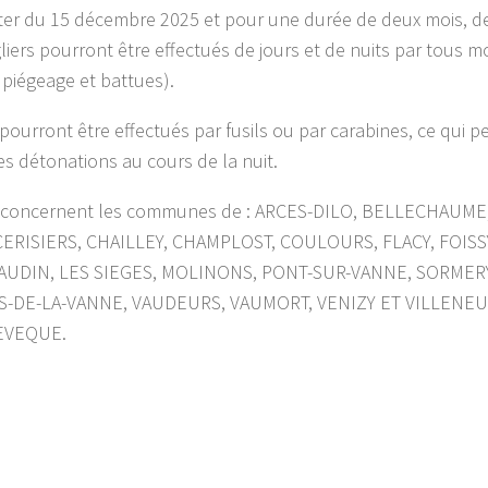
er du 15 décembre 2025 et pour une durée de deux mois, d
iers pourront être effectués de jours et de nuits par tous mo
, piégeage et battues).
s pourront être effectués par fusils ou par carabines, ce qui 
s détonations au cours de la nuit.
rs concernent les communes de : ARCES-DILO, BELLECHAUM
CERISIERS, CHAILLEY, CHAMPLOST, COULOURS, FLACY, FOIS
UDIN, LES SIEGES, MOLINONS, PONT-SUR-VANNE, SORMERY
S-DE-LA-VANNE, VAUDEURS, VAUMORT, VENIZY ET VILLENE
EVEQUE.