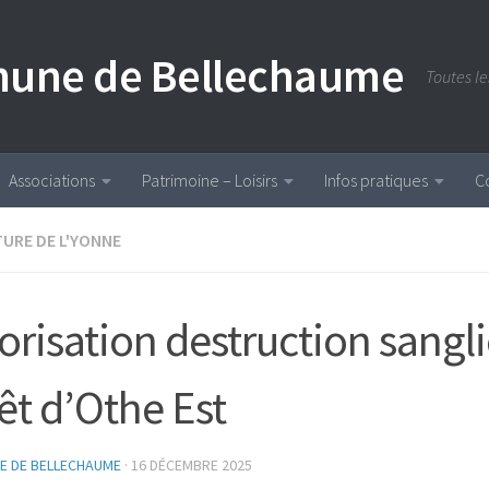
ommune de Bellechaume
Toutes l
Associations
Patrimoine – Loisirs
Infos pratiques
C
URE DE L'YONNE
orisation destruction sangli
êt d’Othe Est
IE DE BELLECHAUME
·
16 DÉCEMBRE 2025