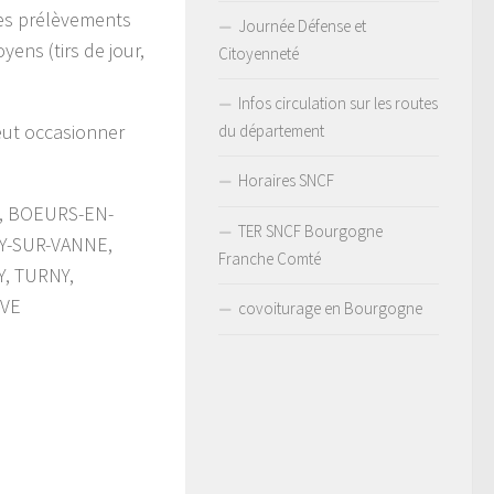
es prélèvements
Journée Défense et
yens (tirs de jour,
Citoyenneté
Infos circulation sur les routes
peut occasionner
du département
Horaires SNCF
E, BOEURS-EN-
TER SNCF Bourgogne
SY-SUR-VANNE,
Franche Comté
, TURNY,
UVE
covoiturage en Bourgogne